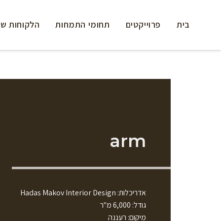
בית
פרוייקטים
תחומי התמחות
הלקוחות של
arm
אדריכלות: Hadas Makov Interior Design
גודל: 6,000 מ"ר
מיקום: רעננה