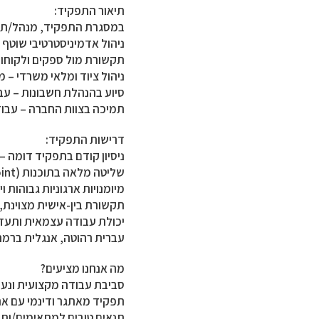
תיאור התפקיד:
במסגרת התפקיד, מנהל/ת ה
ניהול אדמיניסטרטיבי שוטף 
תקשורת מול ספקים ולקוחות 
ניהול ציוד ומלאי משרדי – מ
סיוע בהנהלת חשבונות – ע
תמיכה בצוות החברה – עבודה
דרישות התפקיד:
ניסיון קודם בתפקיד דומה –
שליטה מלאה בתוכנות Microsoft Office (Outlook, Word, Excel, PowerPoint)
מיומנויות ארגוניות גבוהות
תקשורת בין-אישית מצוינת, 
יכולת עבודה עצמאית ותעד
עברית רהוטה, אנגלית ברמה 
מה אנחנו מציעים?
סביבת עבודה מקצועית ונע
תפקיד מאתגר ודינמי עם אח
תנאים טובים למתאימים/ות