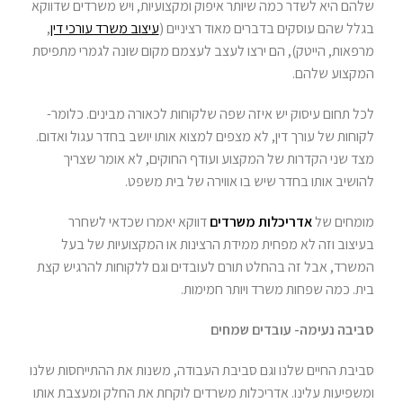
שלהם היא לשדר כמה שיותר איפוק ומקצועיות, ויש משרדים שדווקא
בגלל שהם עוסקים בדברים מאוד רציניים (
עיצוב משרד עורכי דין
,
מרפאות, הייטק), הם ירצו לעצב לעצמם מקום שונה לגמרי מתפיסת
המקצוע שלהם.
לכל תחום עיסוק יש איזה שפה שלקוחות לכאורה מבינים. כלומר-
לקוחות של עורך דין, לא מצפים למצוא אותו יושב בחדר עגול ואדום.
מצד שני הקדרות של המקצוע ועודף החוקים, לא אומר שצריך
להושיב אותו בחדר שיש בו אווירה של בית משפט.
מומחים של
אדריכלות משרדים
דווקא יאמרו שכדאי לשחרר
בעיצוב וזה לא מפחית ממידת הרצינות או המקצועיות של בעל
המשרד, אבל זה בהחלט תורם לעובדים וגם ללקוחות להרגיש קצת
בית. כמה שפחות משרד ויותר חמימות.
סביבה נעימה- עובדים שמחים
סביבת החיים שלנו וגם סביבת העבודה, משנות את ההתייחסות שלנו
ומשפיעות עלינו. אדריכלות משרדים לוקחת את החלק ומעצבת אותו